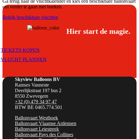
Ga terug naar de vluchtkalender en kies een beschikbare ballonvaart
om verder te gaan met boeken.
Bekijk beschikbare vluchten
Hier start de magie.
TICKETS KOPEN
VLUCHT PLANNEN
Skyview Balloons BV
Ramses Vanneste
Deerlijkstraat 197 bus 2
8550 Zwevegem
+32 (0) 479 34 97 47
BTW BE 0465.774.501
Ballonvaart Westhoek
Ballonvaart Vlaamse Ardennen
Ballonvaart Leiestreek
Ballonvaart Pays des Collines