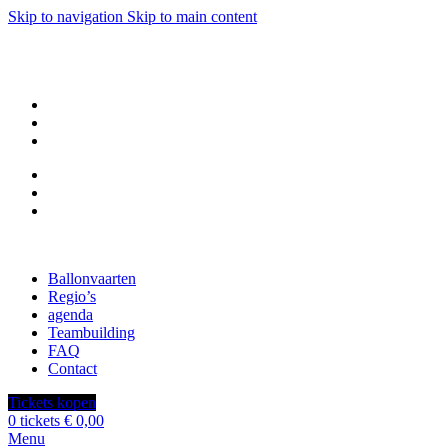
Skip to navigation
Skip to main content
Gratis terugrit
naar de opstijglocatie (
uniek in de regio
)
Nederlands
Français
English
Nederlands
Français
English
Ballonvaarten
Regio’s
agenda
Teambuilding
FAQ
Contact
Tickets kopen
0
tickets
€
0,00
Menu